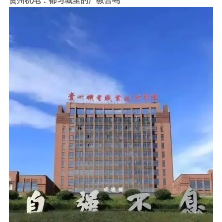
贵州机电：都匀城里的产教合鸣
行业动态
产品中心
企业文化
投资者关系
媒体报道
应用案例
资质荣誉
投资者提问
公示公告
联系我们
技术分享
员工风采
法制宣传
视频中心
销售与服务网络
投教园地
在线留言
人力资源