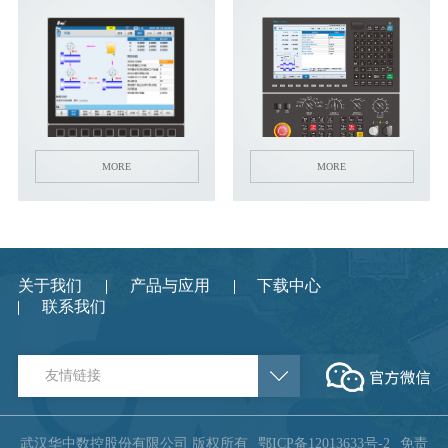
行业动态
产品中心
企业文化
投资者关系
媒体报道
应用案例
资质荣誉
投资者提问
公示公告
联系我们
技术分享
员工风采
法制宣传
视频中心
MORE
MORE
销售与服务网络
投教园地
在线留言
关于我们
产品与应用
下载中心
人力资源
联系我们
友情链接
武汉华中数控股份有限公司 版权所有
鄂ICP备12013633号-2
免责