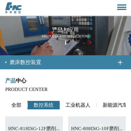
产品与应用
PRODUCTS AND APPLICATIONS
首页
磨床数控装置
产品
中心
关于我们
PRODUCT CENTER
公司简介
新闻资讯
全部
数控系统
工业机器人
新能源汽车
董事长致辞
公司动态
产品与应用
HNC-818DiG-12F磨削...
HNC-808DiG-10F磨削...
组织架构