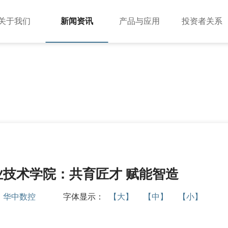
关于我们
新闻资讯
产品与应用
投资者关系
公司简介
公司动态
投资者提问
应用案例
董事长致辞
行业动态
法制宣传
组织架构
媒体报道
投教园地
企业文化
公示公告
资质荣誉
视频中心
技术学院：共育匠才 赋能智造
员工风采
：
华中数控
字体显示：
【大】
【中】
【小】
工业机器人
BR双旋机器人系列
伺服电机