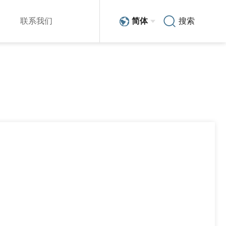
联系我们
简体
搜索
销售与服务网络
简体
技术分享
在线留言
EN
人力资源
新能源汽车
scara机器人系列
整车