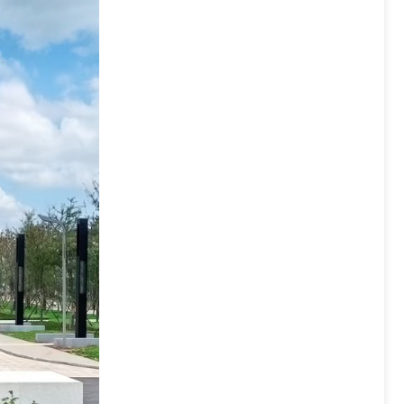
iNC-Box
iNC-Edge
iNC-Cloud-MDC
iNC-Cloud小工单
iNC-Cloud云机床