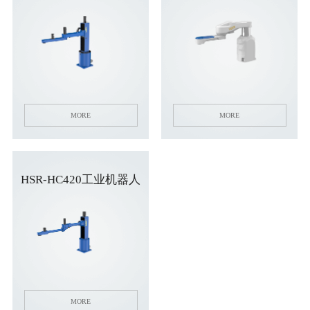
行业动态
产品中心
企业文化
投资者关系
媒体报道
应用案例
资质荣誉
投资者提问
公示公告
联系我们
技术分享
员工风采
法制宣传
视频中心
MORE
MORE
销售与服务网络
投教园地
在线留言
HSR-HC420工业机器人
人力资源
MORE