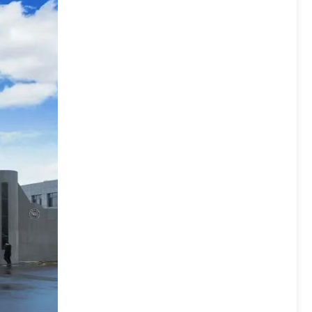
iNC-Box
iNC-Edge
iNC-Cloud-MDC
iNC-Cloud小工单
iNC-Cloud云机床