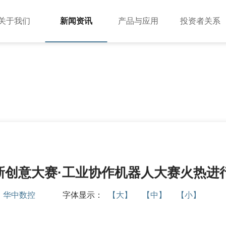
关于我们
新闻资讯
产品与应用
投资者关系
公司简介
公司动态
投资者提问
应用案例
董事长致辞
行业动态
法制宣传
组织架构
媒体报道
投教园地
企业文化
公示公告
资质荣誉
视频中心
创新创意大赛·工业协作机器人大赛火热进
员工风采
：
华中数控
字体显示：
【大】
【中】
【小】
工业机器人
BR双旋机器人系列
伺服电机