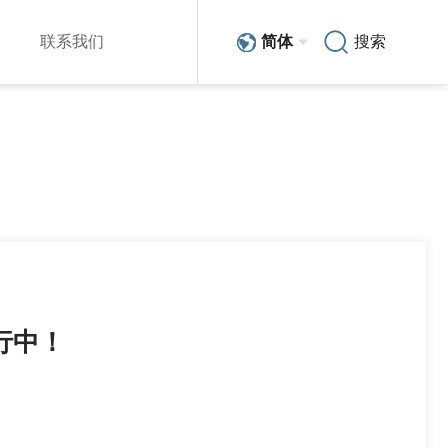
联系我们
简体
搜索
销售与服务网络
简体
技术分享
在线留言
EN
人力资源
行中！
新能源汽车
scara机器人系列
整车