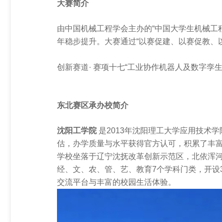
大赛简介
铣床、加工中心数控装置
磨床数控装置
由中国机械工程学会主办的“中国大学生机械工
年稳步提升。大赛通过“以赛促建、以赛促教、
五轴数控装置
伺服驱动
创新赛道· 赛项十七“工业协作机器人及数字
东北赛区承办校简介
沈阳工学院
是2013年沈阳理工大学应用技术
估，办学质量与水平获得官方认可，积累了丰
学校坐落于辽宁沈抚改革创新示范区，北依浑河
经、文、农、管、艺、教育7个学科门类，开设
交流平台与丰富的校园生活体验。
教育解决方案