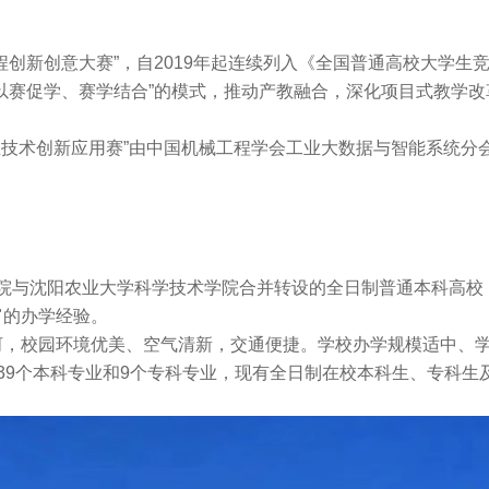
官方认证定制化系统
JR六轴机器人系列
JM打磨机器人系列
程创新创意大赛”，自2019年起连续列入《全国普通高校大学生
以赛促学、赛学结合”的模式，推动产教融合，深化项目式教学
JH焊接机器人系列
HC冲压机器人系列
孪生技术创新应用赛”由中国机械工程学会工业大数据与智能系统
学院与沈阳农业大学科学技术学院合并转设的全日制普通本科高校；
富的办学经验。
，校园环境优美、空气清新，交通便捷。学校办学规模适中、学
39个本科专业和9个专科专业，现有全日制在校本科生、专科生
红外测温设备