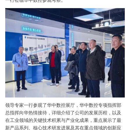
一行莅临华中数控参观考察。
行业动态
产品中心
企业文化
投资者关系
媒体报道
应用案例
资质荣誉
投资者提问
公示公告
联系我们
技术分享
员工风采
法制宣传
视频中心
销售与服务网络
投教园地
在线留言
人力资源
领导专家一行参观了华中数控展厅，
华中数控专项指挥部
总指挥向华热情接待，
详细介绍了公司的发展历程，以及
在工业领域的关键技术积累与产业化成果，重点展示了最
新产品系列、核心技术研发进展及其在重点领域的创新应