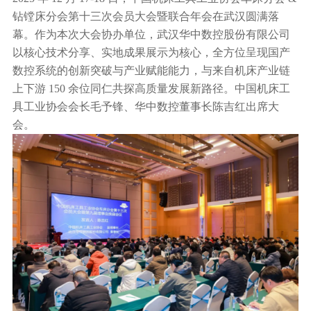
行业动态
钻镗床分会第十三次会员大会暨联合年会在武汉圆满落
产品中心
企业文化
幕。作为本次大会协办单位，武汉华中数控股份有限公司
投资者关系
媒体报道
以核心技术分享、实地成果展示为核心，全方位呈现国产
应用案例
资质荣誉
数控系统的创新突破与产业赋能能力，与来自机床产业链
投资者提问
公示公告
联系我们
上下游 150 余位同仁共探高质量发展新路径。中国机床工
技术分享
员工风采
具工业协会会长毛予锋、华中数控董事长陈吉红出席大
法制宣传
视频中心
会。
销售与服务网络
投教园地
在线留言
人力资源