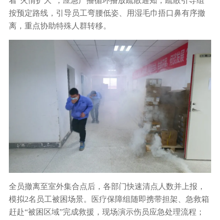
着“火情扩大”，应急广播循环播放疏散通知，疏散引导组
按预定路线，引导员工弯腰低姿、用湿毛巾捂口鼻有序撤
离，重点协助特殊人群转移。
全员撤离至室外集合点后，各部门快速清点人数并上报，
模拟2名员工被困场景。医疗保障组随即携带担架、急救箱
赶赴“被困区域”完成救援，现场演示伤员应急处理流程；