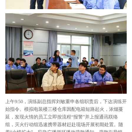
上午9:50，演练副总指挥刘敏重申各组职责后，下达演练开
始指令。模拟电装楼三楼仓库因配电箱短路起火，浓烟蔓
延，发现火情的员工立即按流程“报警”并上报通讯联络
组，灭火行动组迅速携带器材赶赴现场开展初期处置。随