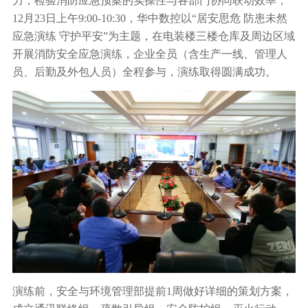
力，检验消防应急预案的实操性与各部门协同联动效率，
行业动态
12月23日上午9:00-10:30，华中数控以“居安思危 防患未然
产品中心
企业文化
投资者关系
应急演练 守护平安”为主题，在电装楼三楼仓库及周边区域
媒体报道
开展消防安全应急演练，企业全员（含生产一线、管理人
应用案例
资质荣誉
员、后勤及外包人员）全程参与，演练取得圆满成功。
投资者提问
公示公告
联系我们
技术分享
员工风采
法制宣传
视频中心
销售与服务网络
投教园地
在线留言
人力资源
演练前，安全与环境管理部提前1周做好详细的策划方案，