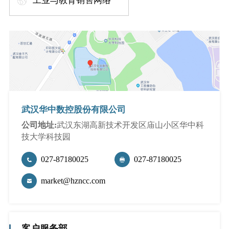
工业与教育销售网络
行业动态
产品中心
企业文化
投资者关系
媒体报道
应用案例
资质荣誉
投资者提问
公示公告
联系我们
技术分享
员工风采
法制宣传
视频中心
销售与服务网络
武汉华中数控股份有限公司
投教园地
在线留言
公司地址:
武汉东湖高新技术开发区庙山小区华中科
技大学科技园
人力资源
027-87180025
027-87180025
market@hzncc.com
客户服务部