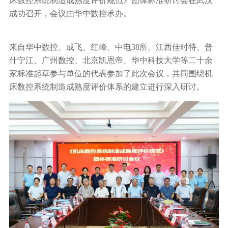
床数控系统制造成熟度评价规范》团体标准研讨会在武汉
行业动态
成功召开，会议由华中数控承办。
产品中心
企业文化
投资者关系
媒体报道
来自华中数控、成飞、红峰、中电38所、江西佳时特、普
应用案例
资质荣誉
什宁江、广州数控、北京凯恩帝、华中科技大学等二十余
投资者提问
公示公告
联系我们
技术分享
家标准起草参与单位的代表参加了此次会议，共同围绕机
员工风采
法制宣传
视频中心
床数控系统制造成熟度评价体系的建立进行深入研讨。
销售与服务网络
投教园地
在线留言
人力资源