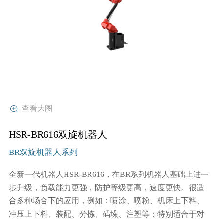
行业动态
产品中心
企业文化
投资者关系
媒体报道
应用案例
资质荣誉
投资者提问
公示公告
联系我们
技术分享
员工风采
法制宣传
视频中心
销售与服务网络
投教园地
查看大图
在线留言
HSR-BR616双旋机器人
人力资源
BR双旋机器人系列
全新一代机器人HSR-BR616，在BR系列机器人基础上进一
步升级，负载能力更强，防护等级更高，速度更快。很适
合多种场合下的应用，例如：喷涂、喷粉、机床上下料、
冲压上下料、装配、分拣、码垛、注塑等；特别适合于对