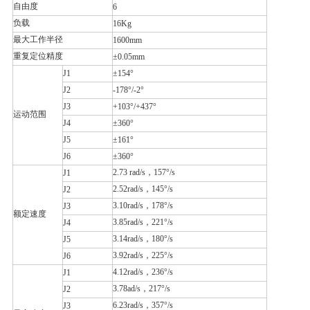
自由度
6
负载
16Kg
最大工作半径
1600mm
重复定位精度
±0.05mm
J1
±154°
J2
-178°/-2°
J3
+103°/+437°
运动范围
J4
±360°
J5
±161°
J6
±360°
2.73 rad/s，157°/s
J1
2.52rad/s，145°/s
J2
3.10rad/s，178°/s
J3
额定速度
3.85rad/s，221°/s
J4
3.14rad/s，180°/s
J5
3.92rad/s，225°/s
J6
4.12rad/s，236°/s
J1
3.78ad/s，217°/s
J2
6.23rad/s，357°/s
J3