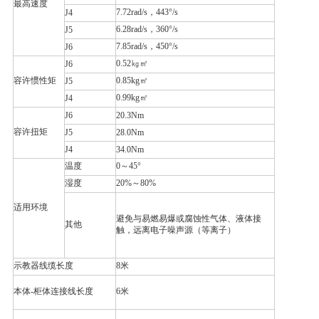
最高速度
7.72rad/s，443°/s
J4
6.28rad/s，360°/s
J5
7.85rad/s，450°/s
J6
0.52㎏㎡
J6
容许惯性矩
0.85kg㎡
J5
0.99kg㎡
J4
J6
20.3Nm
容许扭矩
J5
28.0Nm
J4
34.0Nm
温度
0～45°
湿度
20%～80%
适用环境
避免与易燃易爆或腐蚀性气体、液体接
其他
触，远离电子噪声源（等离子）
示教器线缆长度
8米
本体-柜体连接线长度
6米