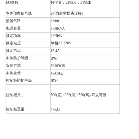
I/O参数
数字量：32输入，31输出
本体预留信号线
24位(航空插头连接）
预留气路
2*Φ8
电源容量
3.68KVA
额定功率
2.95kW
额定电压
单相AC220V
额定电流
13.4A
本体防护等级
IP67
安装方式
地面安装
本体重量
124.5kg
控制柜防护等级
IP54
控制柜尺寸
500(宽)×322(厚)×530(高)-可立可卧
控制柜重量
47KG