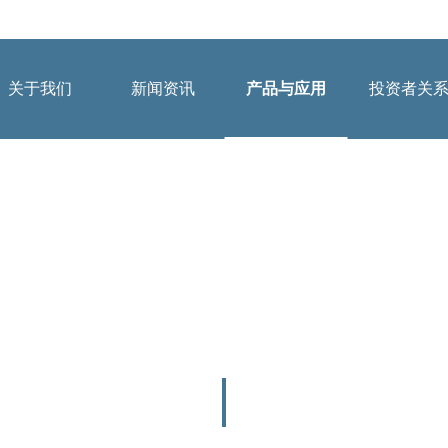
关于我们
新闻资讯
产品与应用
投资者关
公司简介
公司动态
投资者提问
应用案例
董事长致辞
行业动态
法制宣传
组织架构
媒体报道
投教园地
产品与应用
企业文化
公示公告
PRODUCTS AND APPLICATIONS
资质荣誉
视频中心
员工风采
工业机器人