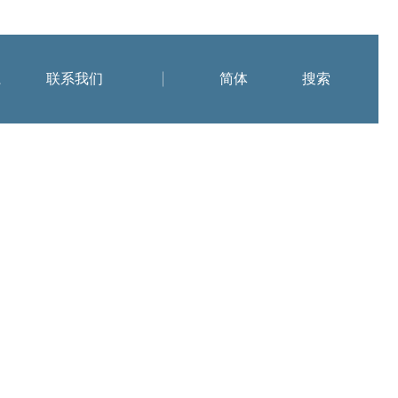
系
联系我们
简体
搜索
销售与服务网络
简体
技术分享
在线留言
EN
人力资源
新能源汽车