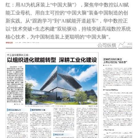
红：用AI为机床装上“中国大脑”》，聚焦华中数控以AI赋
行业动态
能工业母机、用自主可控的“中国大脑”装备中国制造的创
产品中心
企业文化
投资者关系
新实践。从“跟跑学习”到“AI赋能开道超车”，华中数控正
媒体报道
以“技术突破+生态构建”双轮驱动，持续突破高端数控系统
应用案例
资质荣誉
核心技术，为中国制造装上更聪明的“中国大脑”。
投资者提问
公示公告
联系我们
技术分享
员工风采
法制宣传
视频中心
销售与服务网络
投教园地
在线留言
人力资源