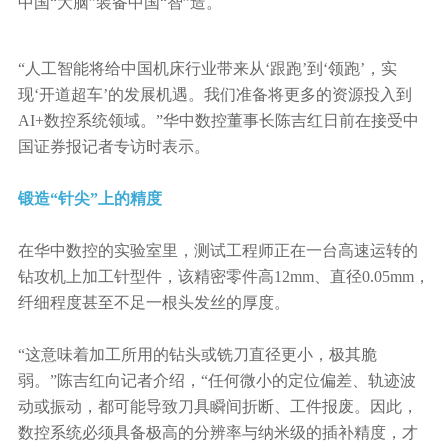
中国“大脑”装备中国“智”造。
“人工智能将给中国机床行业带来从‘跟跑’到‘领跑’，实
现‘开道超车’的发展机遇。我们准备将更多的资源投入到
AI+数控系统领域。”华中数控董事长陈吉红日前在接受中
国证券报记者专访时表示。
锻造“针尖”上的精度
在华中数控的实验室里，测试工程师正在一台高速运转的
钻攻机上加工针型件，该精密零件高12mm、直径0.05mm，
纤细程度甚至不足一根头发丝的厚度。
“这意味着加工所用的钻头或铣刀直径更小，极其脆
弱。”陈吉红向记者介绍，“任何微小的定位偏差、轨迹波
动或振动，都可能导致刀具瞬间折断、工件报废。因此，
数控系统必须具备极高的分辨率与纳米级的插补精度，才