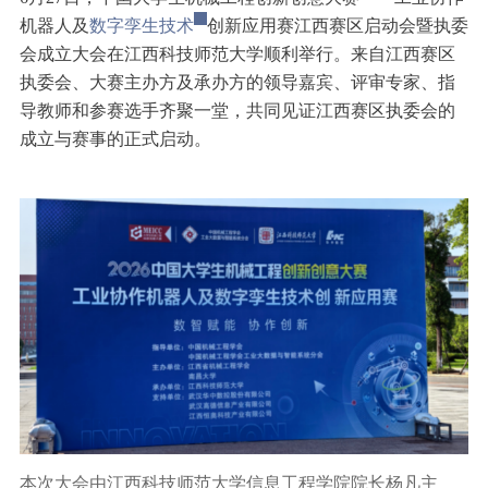
行业动态
机器人及
数字孪生技术
创新应用赛江西赛区启动会暨执委
产品中心
企业文化
会成立大会在江西科技师范大学顺利举行。来自江西赛区
投资者关系
媒体报道
执委会、大赛主办方及承办方的领导嘉宾、评审专家、指
应用案例
资质荣誉
导教师和参赛选手齐聚一堂，共同见证江西赛区执委会的
投资者提问
公示公告
联系我们
成立与赛事的正式启动。
技术分享
员工风采
法制宣传
视频中心
销售与服务网络
投教园地
在线留言
人力资源
本次大会由江西科技师范大学信息工程学院院长杨凡主