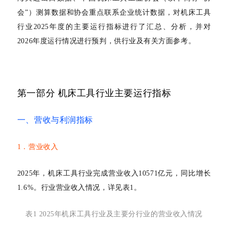
行业动态
会”）测算数据和协会重点联系企业统计数据，对机床工具
产品中心
企业文化
投资者关系
行业2025年度的主要运行指标进行了汇总、分析，并对
媒体报道
2026年度运行情况进行预判，供行业及有关方面参考。
应用案例
资质荣誉
投资者提问
公示公告
联系我们
技术分享
员工风采
法制宣传
视频中心
第一部分
机床工具行业主要运行指标
销售与服务网络
投教园地
一、营收与利润指标
在线留言
1．营业收入
人力资源
2025年，机床工具行业完成营业收入10571亿元，同比增长
1.6%
。
行业营业收入情况，详见表
1。
表
1 2025年机床工具行业及主要分行业的营业收入情况