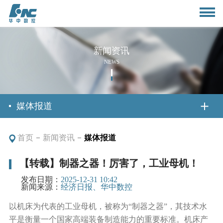
新闻资讯
NEWS
首页
媒体报道
首页
新闻资讯
媒体报道
关于我们
【转载】制器之器！厉害了，工业母机！
公司简介
新闻资讯
发布日期：
2025-12-31 10:42
新闻来源：
经济日报、华中数控
董事长致辞
以机床为代表的工业母机，被称为“制器之器”，其技术水
公司动态
产品与应用
平是衡量一个国家高端装备制造能力的重要标准。机床产
组织架构