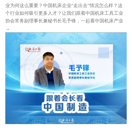
业为何这么重要？中国机床企业“走出去”情况怎么样？这
行业动态
个行业如何吸引更多人才？让我们跟着中国机床工具工业
产品中心
企业文化
投资者关系
协会常务副理事长兼秘书长毛予锋，一起看中国机床产业
媒体报道
应用案例
→
资质荣誉
投资者提问
公示公告
联系我们
技术分享
员工风采
法制宣传
视频中心
销售与服务网络
投教园地
在线留言
人力资源