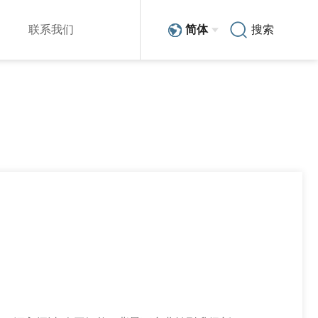
联系我们
简体
搜索
销售与服务网络
简体
技术分享
在线留言
EN
人力资源
新能源汽车
scara机器人系列
整车