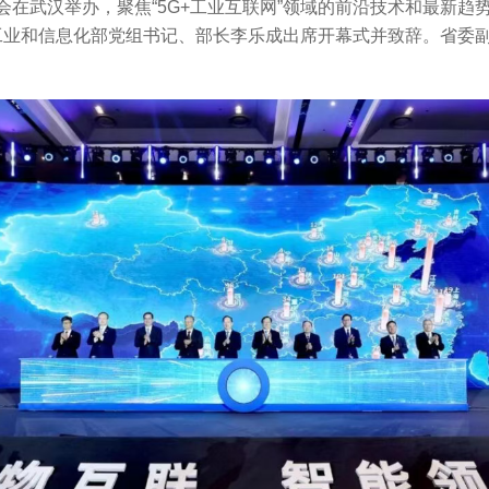
联网大会在武汉举办，聚焦“5G+工业互联网”领域的前沿技术和最新
官方认证定制化系统
JR六轴机器人系列
工业和信息化部党组书记、部长李乐成出席开幕式并致辞。省委
JM打磨机器人系列
JH焊接机器人系列
HC冲压机器人系列
红外测温设备