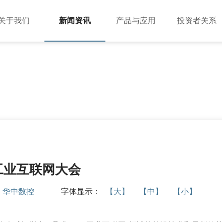
关于我们
新闻资讯
产品与应用
投资者关系
公司简介
公司动态
投资者提问
应用案例
董事长致辞
行业动态
法制宣传
组织架构
媒体报道
投教园地
企业文化
公示公告
资质荣誉
视频中心
+工业互联网大会
员工风采
：
华中数控
字体显示：
【大】
【中】
【小】
工业机器人
BR双旋机器人系列
伺服电机