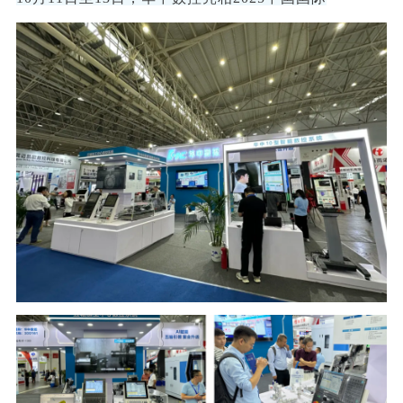
行业动态
产品中心
企业文化
投资者关系
媒体报道
应用案例
资质荣誉
投资者提问
公示公告
联系我们
技术分享
员工风采
法制宣传
视频中心
销售与服务网络
投教园地
在线留言
人力资源