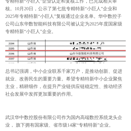
专精特新“小巨人”企业认定和复核工作，已完成相关审
行业动态
核。10月20日，公示了第七批专精特新“小巨人”企业和
产品中心
企业文化
投资者关系
2025年专精特新“小巨人”复核通过企业名单。华中数控子
媒体报道
公司山东华数智能科技有限公司被认定为2025年度国家级
应用案例
资质荣誉
专精特新“小巨人”企业。
投资者提问
公示公告
联系我们
技术分享
员工风采
法制宣传
视频中心
销售与服务网络
投教园地
在线留言
总书记强调，中小企业联系千家万户，是推动创新、促进
就业、改善民生的重要力量。希望专精特新中小企业聚焦
人力资源
主业，精耕细作，在提升产业链供应链稳定性、推动经济
社会发展中发挥更加重要的作用。
武汉华中数控股份有限公司作为国内高端数控系统龙头企
业， 旗下拥有国家级、省市级14家“专精特新”企业。