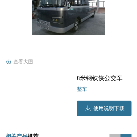
行业动态
产品中心
企业文化
投资者关系
媒体报道
应用案例
资质荣誉
投资者提问
公示公告
联系我们
技术分享
员工风采
法制宣传
视频中心
销售与服务网络
查看大图
投教园地
在线留言
8米钢铁侠公交车
整车
人力资源
使用说明下载
相关产品
推荐